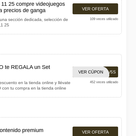
 11 25 compre videojuegos
VER OFERTA
 a precios de ganga
 una sección dedicada, selección de
109 veces utilizado
11 25
O te REGALA un Set
VER CÚPON
TF7QJ7RV5S
cuento en la tienda online y llévate
452 veces utilizado
con tu compra en la tienda online
contenido premium
VER OFERTA