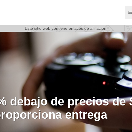
Este sitio web contiene enlaces de afiliación.
line: juego multijugador
 guardados en la nube 