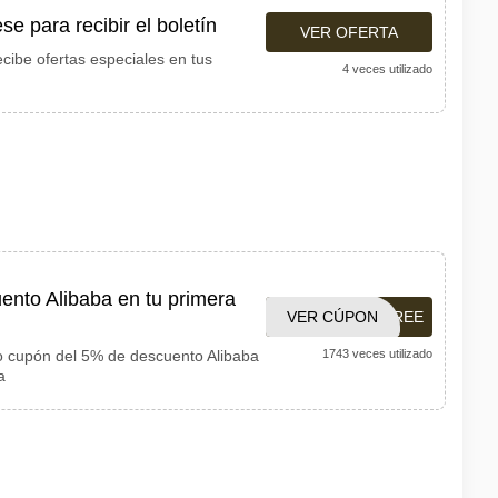
e para recibir el boletín
VER OFERTA
ecibe ofertas especiales en tus
4 veces utilizado
nto Alibaba en tu primera
VER CÚPON
REDFREE
so cupón del 5% de descuento Alibaba
1743 veces utilizado
a