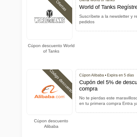
Oferta World of Tanks
Ofertas
World of Tanks Regístres
Suscríbete a la newsletter y r
pedidos
Cúpon descuento World
of Tanks
Código descuento
Cúpon Alibaba •
Expira en 5 días
Cupón del 5% de descue
compra
No te pierdas este maravillo
en tu primera compra Entra y
Cúpon descuento
Alibaba