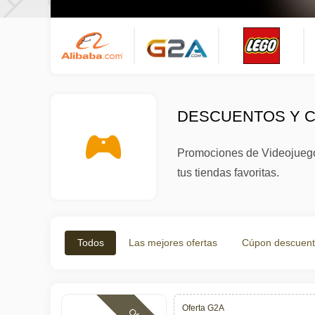
DESCUENTOS Y C
Promociones de Videojuegos
tus tiendas favoritas.
Todos
Las mejores ofertas
Cúpon descuen
Oferta G2A