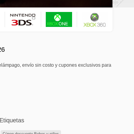
26
elámpago, envío sin costo y cupones exclusivos para
Etiquetas
Cúpon descuento Bebes y niños