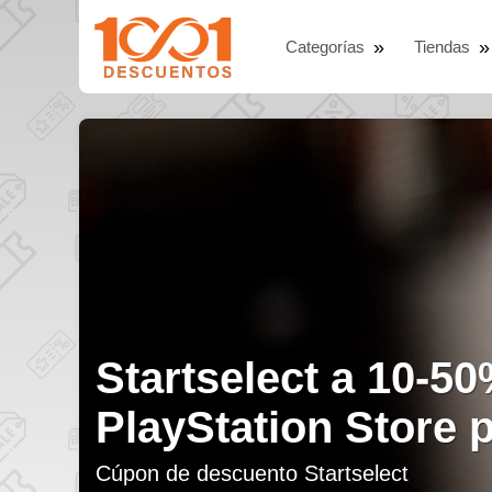
Categorías
Tiendas
Nintendo Switch On
juegos clasicos y
Cúpon de descuento Nintendo Switch