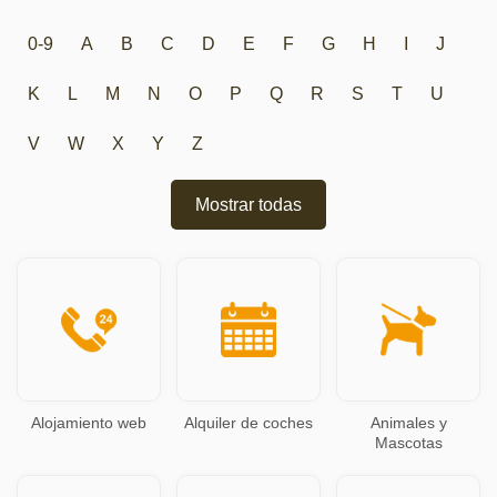
0-9
A
B
C
D
E
F
G
H
I
J
K
L
M
N
O
P
Q
R
S
T
U
V
W
X
Y
Z
Mostrar todas
Alojamiento web
Alquiler de coches
Animales y
Mascotas