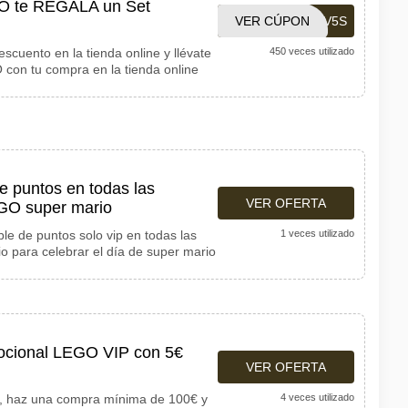
O te REGALA un Set
VER CÚPON
TF7QJ7RV5S
cuento en la tienda online y llévate
450 veces utilizado
con tu compra en la tienda online
de puntos en todas las
VER OFERTA
EGO super mario
ble de puntos solo vip en todas las
1 veces utilizado
 para celebrar el día de super mario
ocional LEGO VIP con 5€
VER OFERTA
 haz una compra mínima de 100€ y
4 veces utilizado