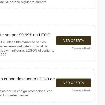
 de 5€ para tu siguiente compra
te set por 99 99€ en LEGO
VER OFERTA
GO ideas bts dynamite set los
ear escenas del video musical de
2 veces utilizado
rios y minifiguras LEGO® el conjunto
,99€
 un cupón descuento LEGO de
VER OFERTA
alos por un código promocional con
3 veces utilizado
o lo puedes perder