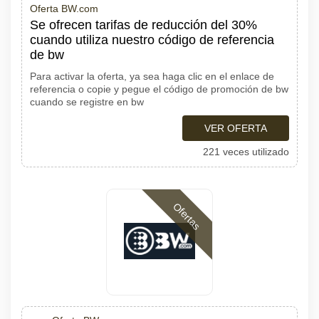
Oferta BW.com
Se ofrecen tarifas de reducción del 30%
cuando utiliza nuestro código de referencia
de bw
Para activar la oferta, ya sea haga clic en el enlace de
referencia o copie y pegue el código de promoción de bw
cuando se registre en bw
VER OFERTA
221 veces utilizado
Ofertas