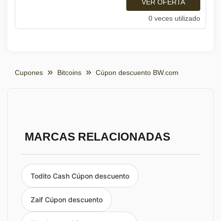
VER OFERTA
0 veces utilizado
Cupones
Bitcoins
Cúpon descuento BW.com
MARCAS RELACIONADAS
Todito Cash Cúpon descuento
Zaif Cúpon descuento