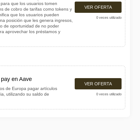
 para que los usuarios tomen
VER OFERTA
ns de cobro de tarifas como tokens y
nifica que los usuarios pueden
0 veces utilizado
na posición que les genera ingresos,
sto de oportunidad de no poder
ara aprovechar los préstamos y
 pay en Aave
VER OFERTA
ios de Europa pagar artículos
a, utilizando su saldo de
0 veces utilizado