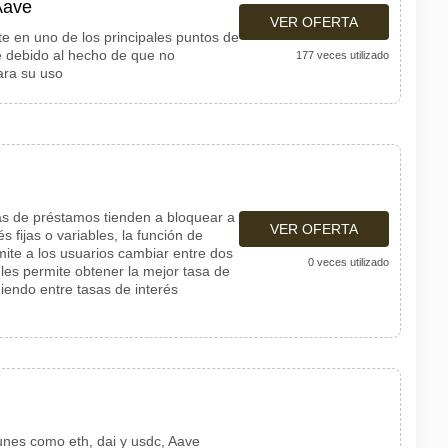
Aave
VER OFERTA
e en uno de los principales puntos de
e debido al hecho de que no
177 veces utilizado
ara su uso
as de préstamos tienden a bloquear a
VER OFERTA
s fijas o variables, la función de
ite a los usuarios cambiar entre dos
0 veces utilizado
 les permite obtener la mejor tasa de
giendo entre tasas de interés
unes como eth, dai y usdc, Aave