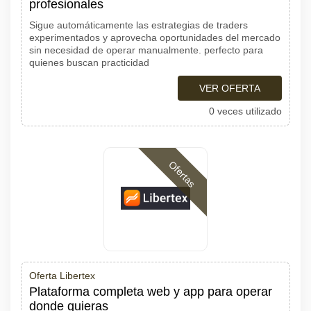
profesionales
Sigue automáticamente las estrategias de traders
experimentados y aprovecha oportunidades del mercado
sin necesidad de operar manualmente. perfecto para
quienes buscan practicidad
VER OFERTA
0 veces utilizado
Ofertas
Oferta Libertex
Plataforma completa web y app para operar
donde quieras