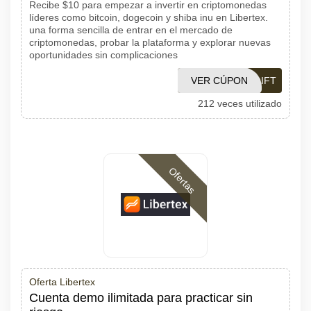
Recibe $10 para empezar a invertir en criptomonedas
líderes como bitcoin, dogecoin y shiba inu en Libertex.
una forma sencilla de entrar en el mercado de
criptomonedas, probar la plataforma y explorar nuevas
oportunidades sin complicaciones
VER CÚPON
GIFT
212 veces utilizado
Ofertas
Oferta Libertex
Cuenta demo ilimitada para practicar sin