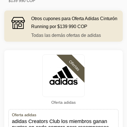
$139 990 COP
Otros cupones para Oferta Adidas Cinturón
Running por $139 990 COP
Todas las demás ofertas de adidas
Ofertas
Oferta adidas
Oferta adidas
adidas Creators Club los miembros ganan