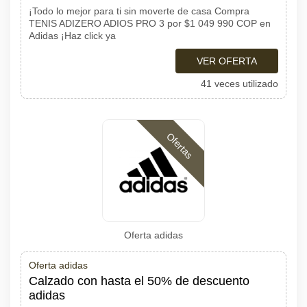
¡Todo lo mejor para ti sin moverte de casa Compra
TENIS ADIZERO ADIOS PRO 3 por $1 049 990 COP en
Adidas ¡Haz click ya
VER OFERTA
41 veces utilizado
Ofertas
Oferta adidas
Oferta adidas
Calzado con hasta el 50% de descuento
adidas