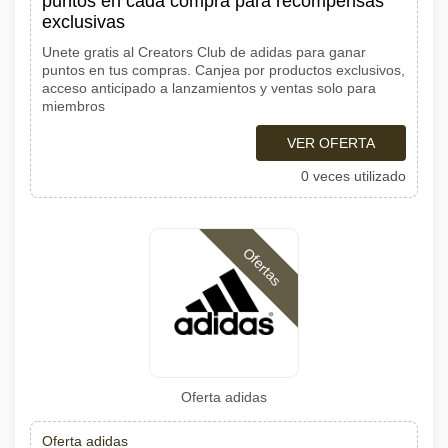
puntos en cada compra para recompensas
exclusivas
Unete gratis al Creators Club de adidas para ganar
puntos en tus compras. Canjea por productos exclusivos,
acceso anticipado a lanzamientos y ventas solo para
miembros
VER OFERTA
0 veces utilizado
Ofertas
Oferta adidas
Oferta adidas