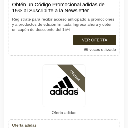
Obtén un Código Promocional adidas de
15% al Suscribirte a la Newsletter
Regístrate para recibir acceso anticipado a promociones
y a productos de edición limitada Ingresa ahora y obtén
un cupón de descuento del 15%
VER OFERTA
96 veces utilizado
Ofertas
Oferta adidas
Oferta adidas