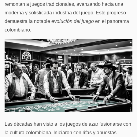
remontan a juegos tradicionales, avanzando hacia una
moderna y sofisticada industria del juego. Este progreso
demuestra la notable
evolución del juego
en el panorama
colombiano.
Las décadas han visto a los juegos de azar fusionarse con
la cultura colombiana. Iniciaron con rifas y apuestas