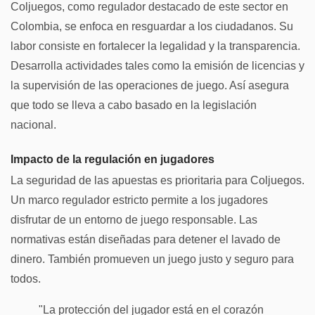
Coljuegos
, como regulador destacado de este sector en
Colombia, se enfoca en resguardar a los ciudadanos. Su
labor consiste en fortalecer la legalidad y la transparencia.
Desarrolla actividades tales como la emisión de licencias y
la supervisión de las operaciones de juego. Así asegura
que todo se lleva a cabo basado en la legislación
nacional.
Impacto de la regulación en jugadores
La seguridad de las apuestas es prioritaria para
Coljuegos
.
Un marco regulador estricto permite a los jugadores
disfrutar de un entorno de
juego responsable
. Las
normativas están diseñadas para detener el lavado de
dinero. También promueven un juego justo y seguro para
todos.
"La protección del jugador está en el corazón