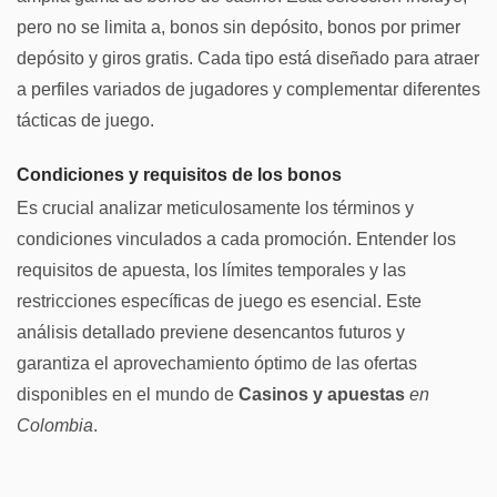
pero no se limita a, bonos sin depósito, bonos por primer
depósito y giros gratis. Cada tipo está diseñado para atraer
a perfiles variados de jugadores y complementar diferentes
tácticas de juego.
Condiciones y requisitos de los bonos
Es crucial analizar meticulosamente los términos y
condiciones vinculados a cada promoción. Entender los
requisitos de apuesta, los límites temporales y las
restricciones específicas de juego es esencial. Este
análisis detallado previene desencantos futuros y
garantiza el aprovechamiento óptimo de las ofertas
disponibles en el mundo de
Casinos y apuestas
en
Colombia
.