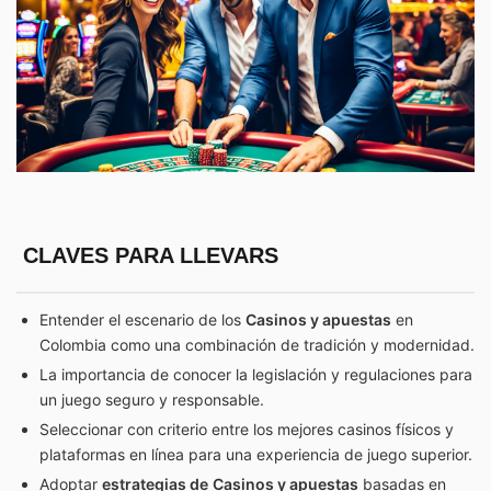
CLAVES PARA LLEVARS
Entender el escenario de los
Casinos y apuestas
en
Colombia como una combinación de tradición y modernidad.
La importancia de conocer la legislación y regulaciones para
un juego seguro y responsable.
Seleccionar con criterio entre los mejores casinos físicos y
plataformas en línea para una experiencia de juego superior.
Adoptar
estrategias de
Casinos y apuestas
basadas en