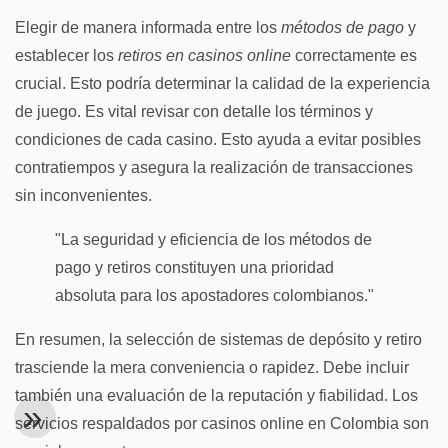
Elegir de manera informada entre los
métodos de pago
y
establecer los
retiros en casinos online
correctamente es
crucial. Esto podría determinar la calidad de la experiencia
de juego. Es vital revisar con detalle los términos y
condiciones de cada casino. Esto ayuda a evitar posibles
contratiempos y asegura la realización de transacciones
sin inconvenientes.
"La seguridad y eficiencia de los
métodos de
pago
y retiros constituyen una prioridad
absoluta para los apostadores colombianos."
En resumen, la selección de sistemas de depósito y retiro
trasciende la mera conveniencia o rapidez. Debe incluir
también una evaluación de la reputación y fiabilidad. Los
servicios respaldados por casinos online en Colombia son