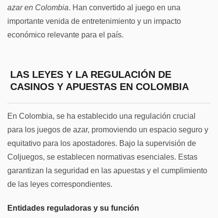
azar en Colombia
. Han convertido al juego en una
importante venida de entretenimiento y un impacto
económico relevante para el país.
LAS LEYES Y LA REGULACIÓN DE
CASINOS Y APUESTAS
EN COLOMBIA
En Colombia, se ha establecido una regulación crucial
para los juegos de azar, promoviendo un espacio seguro y
equitativo para los apostadores. Bajo la supervisión de
Coljuegos
, se establecen normativas esenciales. Estas
garantizan la seguridad en las apuestas y el cumplimiento
de las leyes correspondientes.
Entidades reguladoras y su función