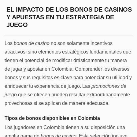
EL IMPACTO DE LOS BONOS DE
CASINOS
Y APUESTAS
EN TU ESTRATEGIA DE
JUEGO
Los
bonos de casino
no son solamente incentivos
atractivos, sino elementos estratégicos fundamentales que
tienen el potencial de modificar drásticamente tu manera
de jugar y apostar en Colombia. Comprender los diversos
bonos y sus requisitos es clave para potenciar su utilidad y
enriquecer tu experiencia de juego. Las
promociones de
juego
que se ofrecen pueden resultar extraordinariamente
provechosas si se aplican de manera adecuada.
Tipos de bonos disponibles en Colombia
Los jugadores en Colombia tienen a su disposición una
amplia gama de
bonos de casino
. Esta selección incluye,