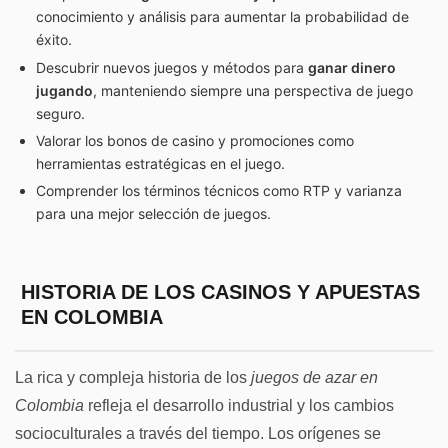
conocimiento y análisis para aumentar la probabilidad de
éxito.
Descubrir nuevos juegos y métodos para
ganar dinero
jugando
, manteniendo siempre una perspectiva de juego
seguro.
Valorar los
bonos de casino
y promociones como
herramientas estratégicas en el juego.
Comprender los términos técnicos como
RTP
y varianza
para una mejor selección de juegos.
HISTORIA DE LOS
CASINOS Y APUESTAS
EN COLOMBIA
La rica y compleja historia de los
juegos de azar en
Colombia
refleja el desarrollo industrial y los cambios
socioculturales a través del tiempo. Los orígenes se