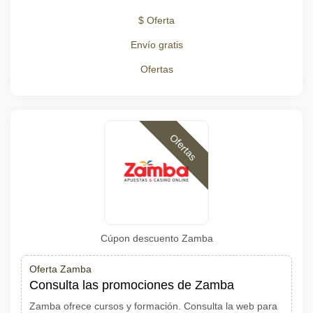
$ Oferta
Envío gratis
Ofertas
Ofertas
Cúpon descuento Zamba
Oferta Zamba
Consulta las promociones de Zamba
Zamba ofrece cursos y formación. Consulta la web para