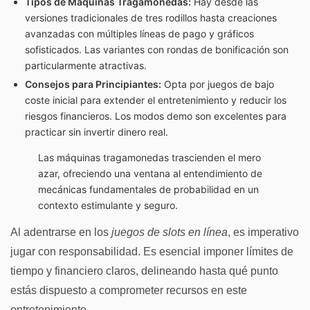
Tipos de Máquinas Tragamonedas:
Hay desde las
versiones tradicionales de tres rodillos hasta creaciones
avanzadas con múltiples líneas de pago y gráficos
sofisticados. Las variantes con rondas de bonificación son
particularmente atractivas.
Consejos para Principiantes:
Opta por juegos de bajo
coste inicial para extender el entretenimiento y reducir los
riesgos financieros. Los modos demo son excelentes para
practicar sin invertir dinero real.
Las
máquinas tragamonedas
trascienden el mero
azar, ofreciendo una ventana al entendimiento de
mecánicas fundamentales de probabilidad en un
contexto estimulante y seguro.
Al adentrarse en los
juegos de slots en línea
, es imperativo
jugar con responsabilidad. Es esencial imponer límites de
tiempo y financiero claros, delineando hasta qué punto
estás dispuesto a comprometer recursos en este
entretenimiento.