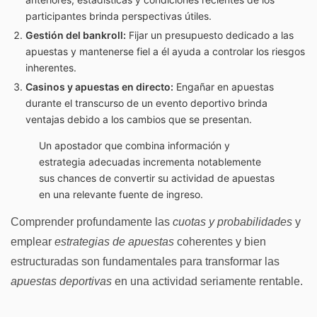
participantes brinda perspectivas útiles.
Gestión del bankroll:
Fijar un presupuesto dedicado a las
apuestas y mantenerse fiel a él ayuda a controlar los riesgos
inherentes.
Casinos y apuestas
en directo:
Engañar en apuestas
durante el transcurso de un evento deportivo brinda
ventajas debido a los cambios que se presentan.
Un apostador que combina información y
estrategia adecuadas incrementa notablemente
sus chances de convertir su actividad de apuestas
en una relevante fuente de ingreso.
Comprender profundamente las
cuotas y probabilidades
y
emplear
estrategias de apuestas
coherentes y bien
estructuradas son fundamentales para transformar las
apuestas deportivas
en una actividad seriamente rentable.