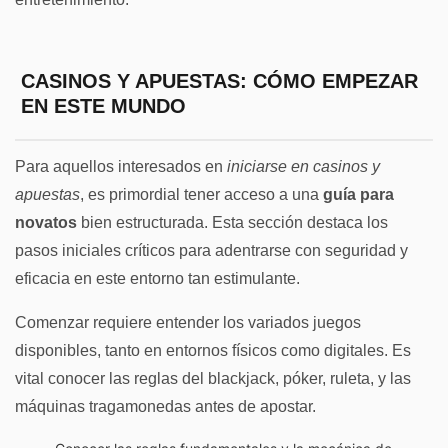
CASINOS Y APUESTAS
: CÓMO EMPEZAR
EN ESTE MUNDO
Para aquellos interesados en
iniciarse en casinos y
apuestas
, es primordial tener acceso a una
guía para
novatos
bien estructurada. Esta sección destaca los
pasos iniciales críticos para adentrarse con seguridad y
eficacia en este entorno tan estimulante.
Comenzar requiere entender los variados juegos
disponibles, tanto en entornos físicos como digitales. Es
vital conocer las reglas del blackjack, póker, ruleta, y las
máquinas tragamonedas
antes de apostar.