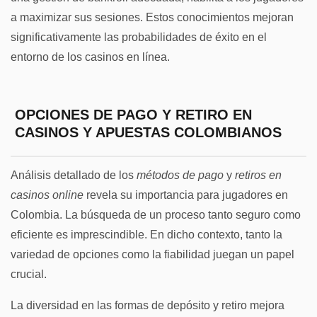
a maximizar sus sesiones. Estos conocimientos mejoran
significativamente las probabilidades de éxito en el
entorno de los casinos en línea.
OPCIONES DE PAGO Y RETIRO EN
CASINOS Y APUESTAS
COLOMBIANOS
Análisis detallado de los
métodos de pago
y
retiros en
casinos online
revela su importancia para jugadores en
Colombia. La búsqueda de un proceso tanto seguro como
eficiente es imprescindible. En dicho contexto, tanto la
variedad de opciones como la fiabilidad juegan un papel
crucial.
La diversidad en las formas de depósito y retiro mejora