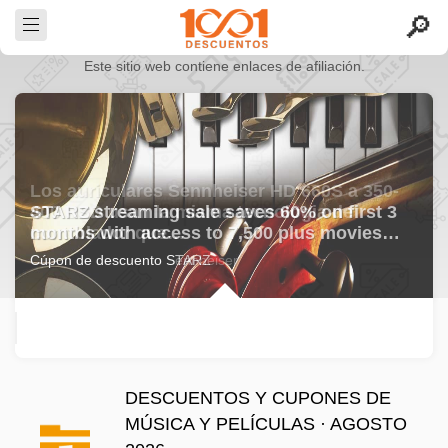
Este sitio web contiene enlaces de afiliación.
STARZ streaming sale saves 60% on first 3
months with access to 7,500 plus movies…
Cúpon de descuento STARZ
DESCUENTOS Y CUPONES DE
MÚSICA Y PELÍCULAS · AGOSTO