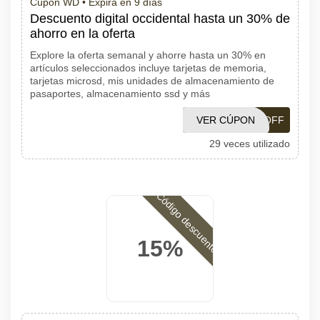
Cúpon WD •
Expira en 9 días
Descuento digital occidental hasta un 30% de
ahorro en la oferta
Explore la oferta semanal y ahorre hasta un 30% en
artículos seleccionados incluye tarjetas de memoria,
tarjetas microsd, mis unidades de almacenamiento de
pasaportes, almacenamiento ssd y más
SECRETWD10OFF
VER CÚPON
29 veces utilizado
Código descuento
15%