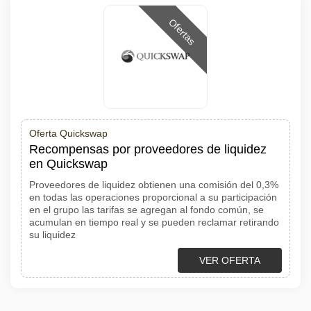
Ofertas
Oferta Quickswap
Recompensas por proveedores de liquidez
en Quickswap
Proveedores de liquidez obtienen una comisión del 0,3%
en todas las operaciones proporcional a su participación
en el grupo las tarifas se agregan al fondo común, se
acumulan en tiempo real y se pueden reclamar retirando
su liquidez
VER OFERTA