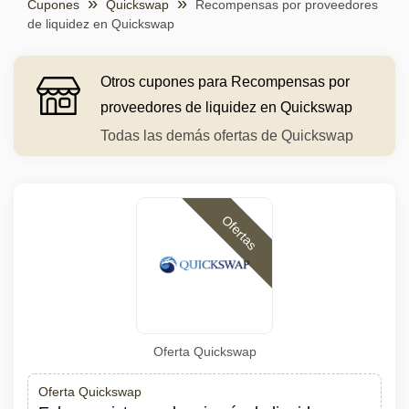
Cupones
Quickswap
Recompensas por proveedores
de liquidez en Quickswap
Otros cupones para Recompensas por
proveedores de liquidez en Quickswap
Todas las demás ofertas de Quickswap
Ofertas
Oferta Quickswap
Oferta Quickswap