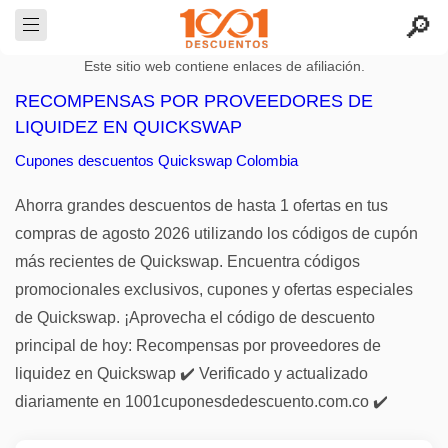
Este sitio web contiene enlaces de afiliación.
RECOMPENSAS POR PROVEEDORES DE
LIQUIDEZ EN QUICKSWAP
Cupones descuentos Quickswap Colombia
Ahorra grandes descuentos de hasta 1 ofertas en tus
compras de agosto 2026 utilizando los códigos de cupón
más recientes de Quickswap. Encuentra códigos
promocionales exclusivos, cupones y ofertas especiales
de Quickswap. ¡Aprovecha el código de descuento
principal de hoy: Recompensas por proveedores de
liquidez en Quickswap ✔️ Verificado y actualizado
diariamente en 1001cuponesdedescuento.com.co ✔️