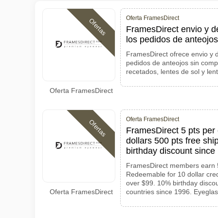
Oferta FramesDirect
Ofertas
FramesDirect envio y d
los pedidos de anteojos
FramesDirect ofrece envio y d
pedidos de anteojos sin comp
recetados, lentes de sol y len
Oferta FramesDirect
Oferta FramesDirect
Ofertas
FramesDirect 5 pts per
dollars 500 pts free shi
birthday discount since
FramesDirect members earn 5 
Redeemable for 10 dollar cred
over $99. 10% birthday disco
Oferta FramesDirect
countries since 1996. Eyeglas