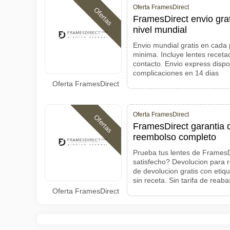
Oferta FramesDirect
Ofertas
FramesDirect envio grat
nivel mundial
Envio mundial gratis en cada
minima. Incluye lentes recetad
contacto. Envio express disp
complicaciones en 14 dias
Oferta FramesDirect
Oferta FramesDirect
Ofertas
FramesDirect garantia d
reembolso completo
Prueba tus lentes de FramesDi
satisfecho? Devolucion para 
de devolucion gratis con eti
sin receta. Sin tarifa de reab
Oferta FramesDirect