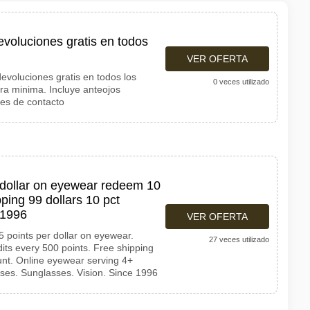
evoluciones gratis en todos
VER OFERTA
evoluciones gratis en todos los
0 veces utilizado
ra minima. Incluye anteojos
tes de contacto
 dollar on eyewear redeem 10
pping 99 dollars 10 pct
 1996
VER OFERTA
points per dollar on eyewear.
27 veces utilizado
its every 500 points. Free shipping
unt. Online eyewear serving 4+
ses. Sunglasses. Vision. Since 1996