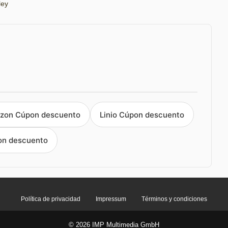
ley
zon Cúpon descuento
Linio Cúpon descuento
on descuento
Política de privacidad
Impressum
Términos y condiciones
© 2026 IMP Multimedia GmbH