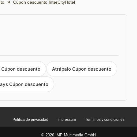
nto
Cúpon descuento InterCityHotel
 Cúpon descuento
Atrápalo Cúpon descuento
days Cúpon descuento
Política de privacidad
Impressum
Términos y condiciones
© 2026 IMP Multimedia GmbH