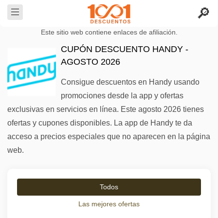
Este sitio web contiene enlaces de afiliación.
CUPÓN DESCUENTO HANDY -
AGOSTO 2026
Consigue descuentos en Handy usando
promociones desde la app y ofertas
exclusivas en servicios en línea. Este agosto 2026 tienes
ofertas y cupones disponibles. La app de Handy te da
acceso a precios especiales que no aparecen en la página
web.
Todos
Las mejores ofertas