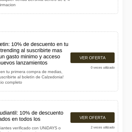
firmacion
etin: 10% de descuento en tu
rending al suscribirte mas
 un gasto minimo y acceso
VER OFERTA
 nuevos lanzamientos
0 veces utilizado
en tu primera compra de medias,
uscribirte al boletín de Calzedonia!
cio completo
udiantil: 10% de descuento
VER OFERTA
cados en todos los
iantes verificado con UNiDAYS o
2 veces utilizado