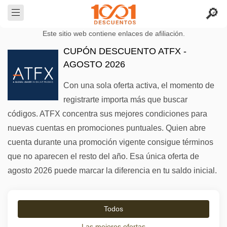
Este sitio web contiene enlaces de afiliación.
CUPÓN DESCUENTO ATFX -
AGOSTO 2026
Con una sola oferta activa, el momento de
registrarte importa más que buscar
códigos. ATFX concentra sus mejores condiciones para
nuevas cuentas en promociones puntuales. Quien abre
cuenta durante una promoción vigente consigue términos
que no aparecen el resto del año. Esa única oferta de
agosto 2026 puede marcar la diferencia en tu saldo inicial.
Todos
Las mejores ofertas