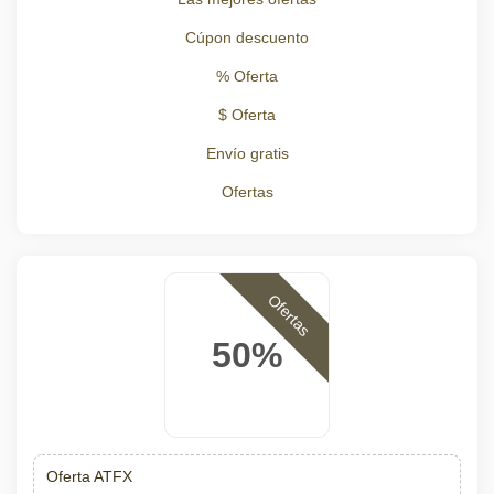
Cúpon descuento
% Oferta
$ Oferta
Envío gratis
Ofertas
Ofertas
50%
Oferta ATFX