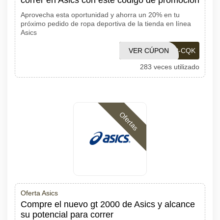
correr en Asics con este código de promoción
Aprovecha esta oportunidad y ahorra un 20% en tu
próximo pedido de ropa deportiva de la tienda en línea
Asics
OA-2DX-63V-5TP-CQK
VER CÚPON
283 veces utilizado
Ofertas
Oferta Asics
Compre el nuevo gt 2000 de Asics y alcance
su potencial para correr