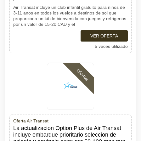
Air Transat incluye un club infantil gratuito para ninos de
3-11 anos en todos los vuelos a destinos de sol que
proporciona un kit de bienvenida con juegos y refrigerios
por un valor de 15-20 CAD y el
VER OFERTA
5 veces utilizado
Ofertas
Oferta Air Transat
La actualizacion Option Plus de Air Transat
incluye embarque prioritario seleccion de