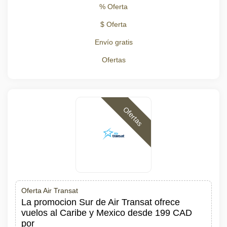
% Oferta
$ Oferta
Envío gratis
Ofertas
Ofertas
Oferta Air Transat
La promocion Sur de Air Transat ofrece
vuelos al Caribe y Mexico desde 199 CAD
por