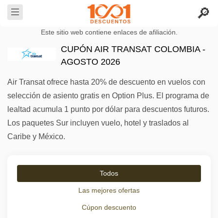
Este sitio web contiene enlaces de afiliación.
CUPÓN AIR TRANSAT COLOMBIA -
AGOSTO 2026
Air Transat ofrece hasta 20% de descuento en vuelos con
selección de asiento gratis en Option Plus. El programa de
lealtad acumula 1 punto por dólar para descuentos futuros.
Los paquetes Sur incluyen vuelo, hotel y traslados al
Caribe y México.
Todos
Las mejores ofertas
Cúpon descuento