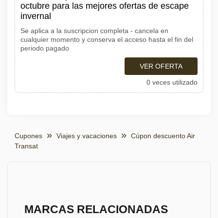
octubre para las mejores ofertas de escape
invernal
Se aplica a la suscripcion completa - cancela en
cualquier momento y conserva el acceso hasta el fin del
periodo pagado
VER OFERTA
0 veces utilizado
Cupones
Viajes y vacaciones
Cúpon descuento Air
Transat
MARCAS RELACIONADAS