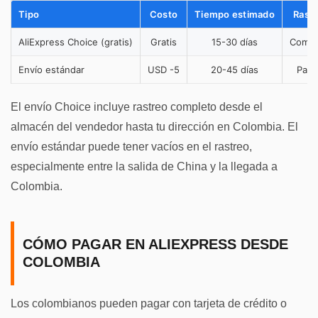
Tipo
Costo
Tiempo estimado
Rast
AliExpress Choice (gratis)
Gratis
15-30 días
Compl
Envío estándar
USD -5
20-45 días
Parci
El envío Choice incluye rastreo completo desde el
almacén del vendedor hasta tu dirección en Colombia. El
envío estándar puede tener vacíos en el rastreo,
especialmente entre la salida de China y la llegada a
Colombia.
CÓMO PAGAR EN ALIEXPRESS DESDE
COLOMBIA
Los colombianos pueden pagar con tarjeta de crédito o