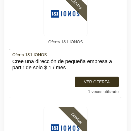
Ofertas
Oferta 1&1 IONOS
Oferta 1&1 IONOS
Cree una dirección de pequeña empresa a
partir de solo $ 1 / mes
VER OFERTA
1 veces utilizado
Ofertas