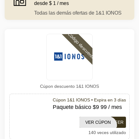
desde $ 1 / mes
Todas las demás ofertas de 1&1 IONOS
Código descuento
Cúpon descuento 1&1 IONOS
Cúpon 1&1 IONOS •
Expira en 3 días
Paquete básico $9 99 / mes
VER CÚPON
OFFER
140 veces utilizado