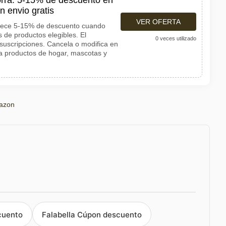
rra: 5-15% de descuento en
n envio gratis
VER OFERTA
rece 5-15% de descuento cuando
 de productos elegibles. El
0 veces utilizado
uscripciones. Cancela o modifica en
a productos de hogar, mascotas y
azon
cuento
Falabella Cúpon descuento