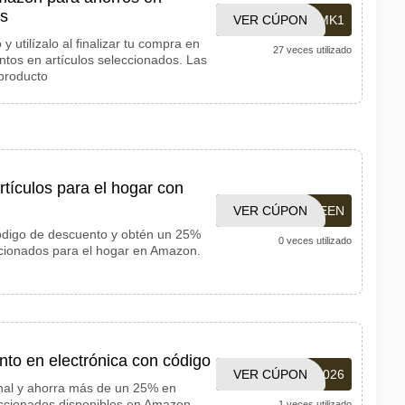
os
VER CÚPON
HARMK1
 y utilízalo al finalizar tu compra en
27 veces utilizado
os en artículos seleccionados. Las
 producto
tículos para el hogar con
VER CÚPON
25GREEN
ódigo de descuento y obtén un 25%
0 veces utilizado
cionados para el hogar en Amazon.
to en electrónica con código
VER CÚPON
SUMMER2026
nal y ahorra más de un 25% en
eccionados disponibles en Amazon.
1 veces utilizado