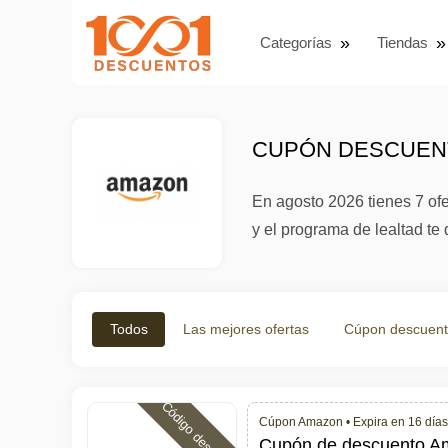
Categorías
Tiendas
CUPÓN DESCUENT
En agosto 2026 tienes 7 of
y el programa de lealtad te 
Todos
Las mejores ofertas
Cúpon descuen
Código descuento
Cúpon Amazon •
Expira en 16 días
Cupón de descuento Am